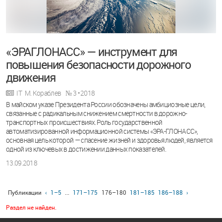
«ЭРА­ГЛОНАСС» — инструмент для
повышения безопасности дорожного
движения
IT
М. Кораблев
№ 3 • 2018
В майском указе Президента России обозначены амбициозные цели,
связанные с радикальным снижением смертности в дорожно-
транспортных происшествиях. Роль государственной
автоматизированной информационной системы «ЭРА-ГЛОНАСС»,
основная цель которой — спасение жизней и здоровья людей, является
одной из ключевых в достижении данных показателей.
13.09.2018
Публикации
‹
1–5
...
171–175
176–180
181–185
186–188
›
Раздел не найден.