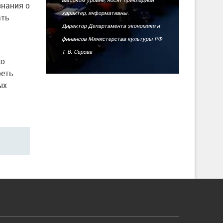
знания о
характер, информативны.
ать
Директор Департамента экономики и
финансов Министерства культуры РФ
Т. В. Серова
со
реть
ых