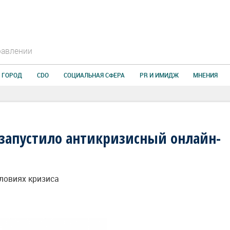
равлении
 ГОРОД
CDO
СОЦИАЛЬНАЯ СФЕРА
PR И ИМИДЖ
МНЕНИЯ
запустило антикризисный онлайн-
словиях кризиса