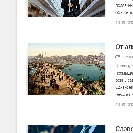
половины 
объясняю
13.09.201
От ал
Мене
К началу 
промышле
войны за 
Однако ей
революци
13.09.201
Слово