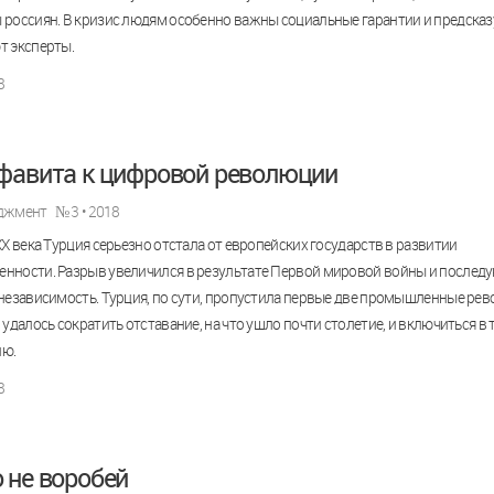
россиян. В кризис людям особенно важны социальные гарантии и предсказ
т эксперты.
8
фавита к цифровой революции
джмент
№ 3 • 2018
XX века Турция серьезно отстала от европейских государств в развитии
нности. Разрыв увеличился в результате Первой мировой войны и послед
независимость. Турция, по сути, пропустила первые две промышленные ре
 удалось сократить отставание, на что ушло почти столетие, и включиться в
ю.
8
 не воробей