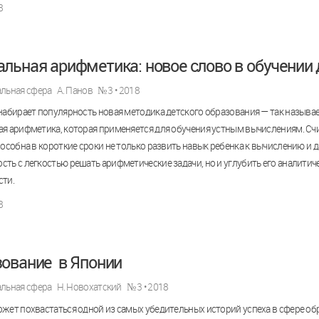
8
льная арифметика: новое слово в обучении 
льная сфера
А. Панов
№ 3 • 2018
набирает популярность новая методика детского образования — так называ
я арифметика, которая применяется для обучения устным вычислениям. Счи
пособна в короткие сроки не только развить навык ребенка к вычислению и д
ть с легкостью решать арифметические задачи, но и углубить его аналитич
сти.
8
ование в Японии
льная сфера
Н. Новохатский
№ 3 • 2018
жет похвастаться одной из самых убедительных историй успеха в сфере об