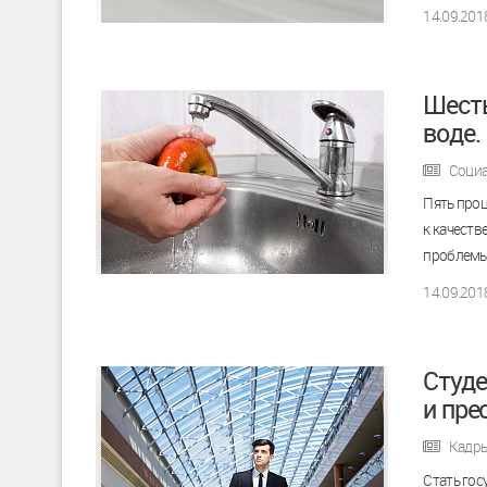
14.09.201
Шесть
воде.
Социа
Пять проц
к качеств
проблемы 
14.09.201
Студе
и пре
Кадр
Стать го