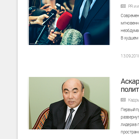
PR и 
Современ
мгновенно
необдуман
В худшем 
13.09.201
Аскар
полит
Кадр
Первый п
развернут
лидера в 
пространс