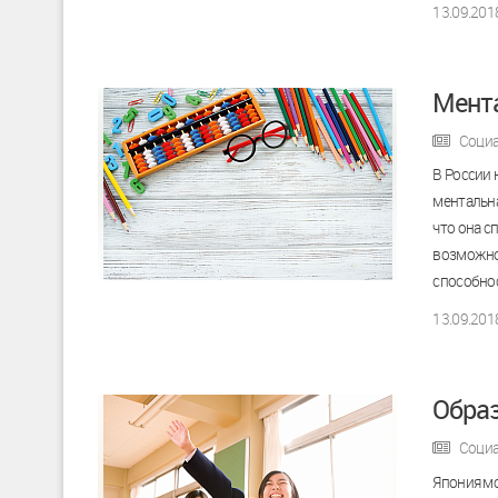
13.09.201
Мента
Социа
В России 
ментальна
что она с
возможнос
способно
13.09.201
Образ
Социа
Япония мо