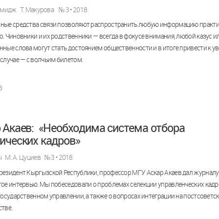
имидж
Т. Макурова
№ 3 • 2018
ные средства связи позволяют распространить любую информацию практи
. Чиновники и их родственники — всегда в фокусе внимания, любой казус и
ные слова могут стать достоянием общественности и в итоге привести к у
случае — с волчьим билетом.
8
 Акаев: «Необходима система отбора
ических кадров»
ы
М. А. Цуциев
№ 3 • 2018
резидент Кыргызской Республики, профессор МГУ Аскар Акаев дал журналу
ое интервью. Мы побеседовали о проблемах селекции управленческих кадро
государственном управлении, а также о вопросах интеграции на постсоветс
тве.