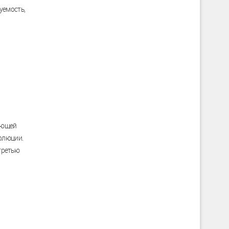
уемость,
ующей
волюции.
 третью