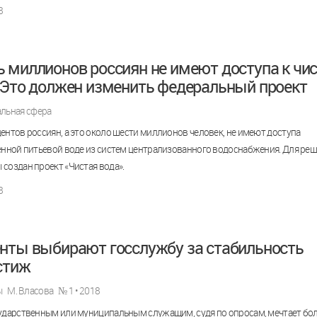
8
 миллионов россиян не имеют доступа к чи
 Это должен изменить федеральный проект
льная сфера
ентов россиян, а это около шести миллионов человек, не имеют доступа
енной питьевой воде из систем централизованного водоснабжения. Для ре
создан проект «Чистая вода».
8
нты выбирают госслужбу за стабильность
стиж
ы
М. Власова
№ 1 • 2018
сударственным или муниципальным служащим, судя по опросам, мечтает бо