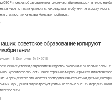
м ОЭСР, японская образовательная система стабильно входит в число наиб
ых в мире по таким критериям, как результаты обучения, его доступность,
ие стоимости и качества. Но есть и проблемы.
8
наших: советское образование копируют
икобритании
джмент
В. Дмитриев
№ 3 • 2018
 важнейших условий для развития цифровой экономики в России и повыше
ой конкурентоспособности нашей страны на мировых рынках является каче
ие. И прежде всего это касается преподавания математики, физики, инфор
точных наук. Данная задача требует усилий не только высшей и средней школ
 всех уровней.
8