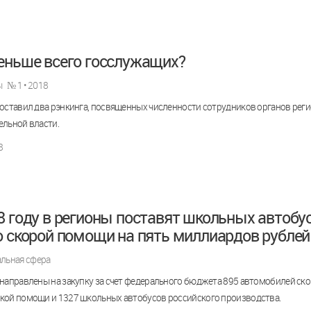
еньше всего госслужащих?
ы
№ 1 • 2018
оставил два рэнкинга, посвященных численности сотрудников органов рег
ельной власти.
8
8 году в регионы поставят школьных автобу
о скорой помощи на пять миллиардов рублей
льная сфера
направлены на закупку за счет федерального бюджета 895 автомобилей ск
кой помощи и 1327 школьных автобусов российского производства.