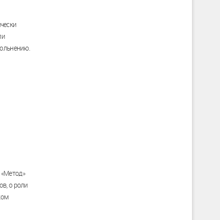
чески
ли
вольнению.
 «Метод»
в, о роли
ком