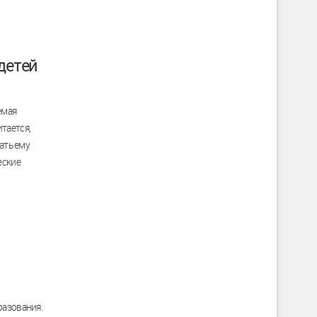
детей
емая
тается,
ать ему
еские
разования.