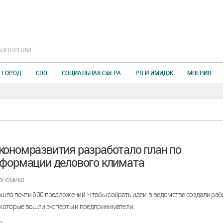
равлении
 ГОРОД
CDO
СОЦИАЛЬНАЯ СФЕРА
PR И ИМИДЖ
МНЕНИЯ
ономразвития разработало план по
формации делового климата
ономика
ошло почти 600 предложений. Чтобы собрать идеи, в ведомстве создали раб
 которые вошли эксперты и предприниматели.