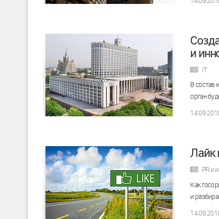
14.09.201
Созда
и инн
IT
В состав 
орган буд
14.09.201
Лайк 
PR и 
Как госор
и разбира
14.09.201