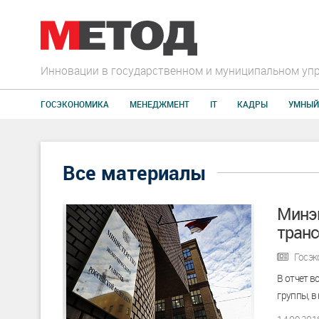
Инновации в государственном и муниципальном уп
ГОСЭКОНОМИКА
МЕНЕДЖМЕНТ
IT
КАДРЫ
УМНЫЙ
Все материалы
Минэк
транс
Госэк
В отчет в
группы, в