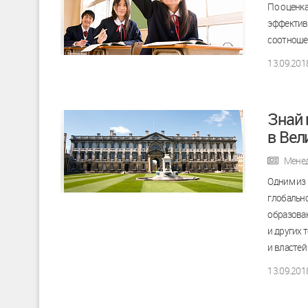
По оценка
эффективн
соотношен
13.09.201
Знай 
в Вел
Мене
Одним из
глобальн
образован
и других 
и властей
13.09.201