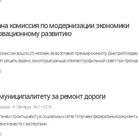
8
на комиссия по модернизации экономики
овационному развитию
комиссии вошло 25 человек, ее возглавил премьер-министр Дмитрий Медве
ет решать задачи, за которые раньше отвечал профильный совет при презид
8
муниципалитету за ремонт дороги
имидж
К. Овчарук
№ 1 • 2018
ганам строить работу в социальных сетях? Изучаем федеральные документы
емся вместе с экспертами.
8