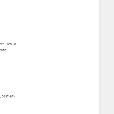
дев. Новый
енте.
, рейтинги