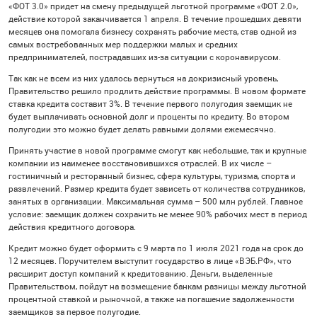
«ФОТ 3.0» придет на смену предыдущей льготной программе «ФОТ 2.0»,
действие которой заканчивается 1 апреля. В течение прошедших девяти
месяцев она помогала бизнесу сохранять рабочие места, став одной из
самых востребованных мер поддержки малых и средних
предпринимателей, пострадавших из-за ситуации с коронавирусом.
Так как не всем из них удалось вернуться на докризисный уровень,
Правительство решило продлить действие программы. В новом формате
ставка кредита составит 3%. В течение первого полугодия заемщик не
будет выплачивать основной долг и проценты по кредиту. Во втором
полугодии это можно будет делать равными долями ежемесячно.
Принять участие в новой программе смогут как небольшие, так и крупные
компании из наименее восстановившихся отраслей. В их числе –
гостиничный и ресторанный бизнес, сфера культуры, туризма, спорта и
развлечений. Размер кредита будет зависеть от количества сотрудников,
занятых в организации. Максимальная сумма – 500 млн рублей. Главное
условие: заемщик должен сохранить не менее 90% рабочих мест в период
действия кредитного договора.
Кредит можно будет оформить с 9 марта по 1 июля 2021 года на срок до
12 месяцев. Поручителем выступит государство в лице «ВЭБ.РФ», что
расширит доступ компаний к кредитованию. Деньги, выделенные
Правительством, пойдут на возмещение банкам разницы между льготной
процентной ставкой и рыночной, а также на погашение задолженности
заемщиков за первое полугодие.