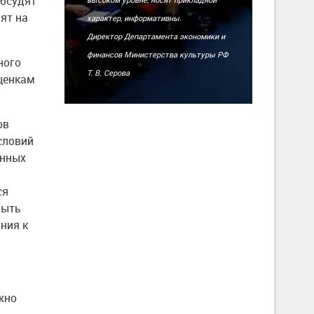
обсудят
ят на
характер, информативны.
Директор Департамента экономики и
финансов Министерства культуры РФ
ного
Т. В. Серова
оценкам
ов
словий
енных
ся
быть
ния к
жно