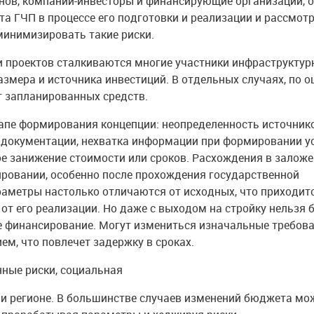
онов, компании-инвесторы и финансирующие организации, 
а ГЧП в процессе его подготовки и реализации и рассмотр
минимизировать такие риски.
 проектов сталкиваются многие участники инфраструктур
азмера и источника инвестиций. В отдельных случаях, по 
т запланированных средств.
апе формирования концепции: неопределенность источник
й документации, нехватка информации при формировании у
ое занижение стоимости или сроков. Расхождения в залож
ировании, особенно после прохождения государственной
раметры настолько отличаются от исходных, что приходит
от его реализации. Но даже с выходом на стройку нельзя 
е финансирование. Могут измениться изначальные требова
ем, что повлечет задержку в сроках.
ные риски, социальная
ли регионе. В большинстве случаев изменений бюджета мо