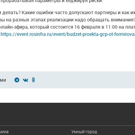
о прорабатывая параметры и хеджируя риски.
м делать? Какие ошибки часто допускают партнеры и как и
ы на разных этапах реализации надо обращать внимания?
нлайн-эфира, который состоится 16 февраля в 11:00 на пл
:
https://event.rosinfra.ru/event/budzet-proekta-gcp-ot-formirov
ами
И
мика
Умный город