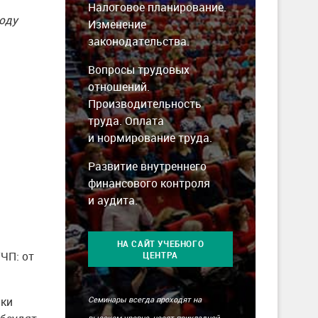
Налоговое планирование.
году
Изменение
законодательства.
Вопросы трудовых
отношений.
Производительность
труда. Оплата
и нормирование труда.
Развитие внутреннего
финансового контроля
и аудита.
НА САЙТ УЧЕБНОГО
ЧП: от
ЦЕНТРА
Семинары всегда проходят на
ики
высоком уровне, носят прикладной