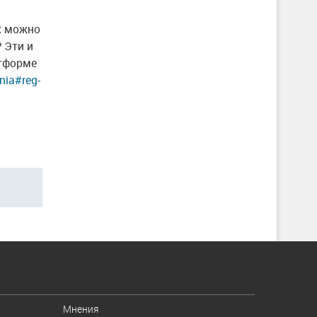
х можно
 Эти и
атформе
ania#reg-
Мнения