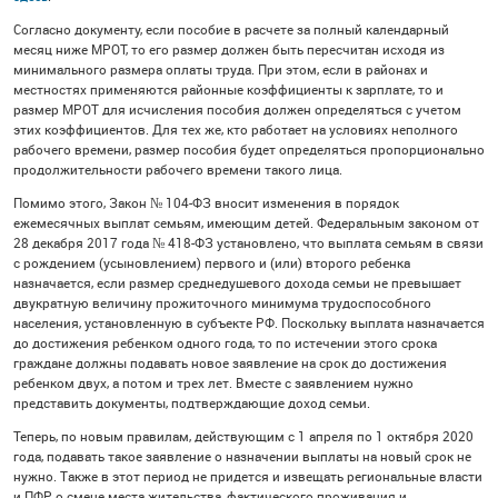
Согласно документу, если пособие в расчете за полный календарный
месяц ниже МРОТ, то его размер должен быть пересчитан исходя из
минимального размера оплаты труда. При этом, если в районах и
местностях применяются районные коэффициенты к зарплате, то и
размер МРОТ для исчисления пособия должен определяться с учетом
этих коэффициентов. Для тех же, кто работает на условиях неполного
рабочего времени, размер пособия будет определяться пропорционально
продолжительности рабочего времени такого лица.
Помимо этого, Закон № 104-ФЗ вносит изменения в порядок
ежемесячных выплат семьям, имеющим детей. Федеральным законом от
28 декабря 2017 года № 418-ФЗ установлено, что выплата семьям в связи
с рождением (усыновлением) первого и (или) второго ребенка
назначается, если размер среднедушевого дохода семьи не превышает
двукратную величину прожиточного минимума трудоспособного
населения, установленную в субъекте РФ. Поскольку выплата назначается
до достижения ребенком одного года, то по истечении этого срока
граждане должны подавать новое заявление на срок до достижения
ребенком двух, а потом и трех лет. Вместе с заявлением нужно
представить документы, подтверждающие доход семьи.
Теперь, по новым правилам, действующим с 1 апреля по 1 октября 2020
года, подавать такое заявление о назначении выплаты на новый срок не
нужно. Также в этот период не придется и извещать региональные власти
и ПФР о смене места жительства, фактического проживания и