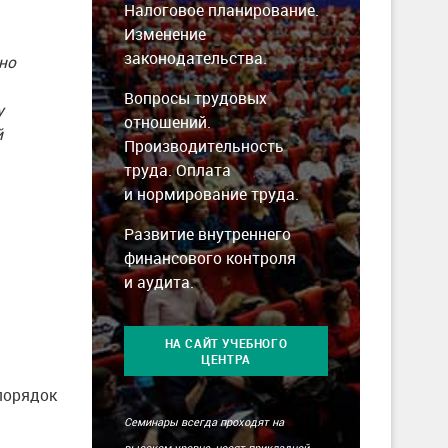
Налоговое планирование.
Изменение
законодательства.
но
Вопросы трудовых
у
отношений.
й
Производительность
труда. Оплата
и нормирование труда.
Развитие внутреннего
финансового контроля
и аудита.
НА САЙТ УЧЕБНОГО
ЦЕНТРА
порядок
Семинары всегда проходят на
высоком уровне, носят прикладной