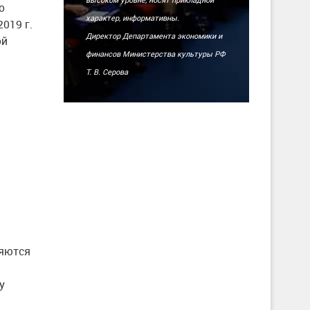
о
характер, информативны.
019 г.
Директор Департамента экономики и
ой
финансов Министерства культуры РФ
Т. В. Серова
ляются
у