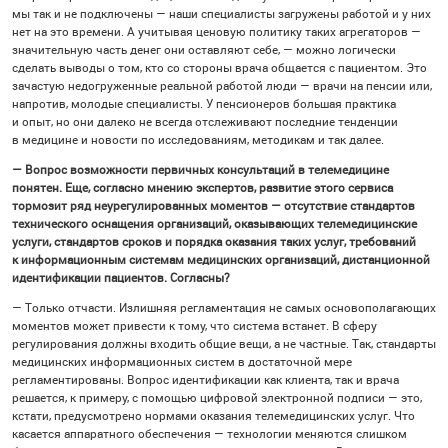
мы так и не подключены — наши специалисты загружены работой и у них
нет на это времени. А учитывая ценовую политику таких агрегаторов —
значительную часть денег они оставляют себе, — можно логически
сделать выводы о том, кто со стороны врача общается с пациентом. Это
зачастую недогруженные реальной работой люди — врачи на пенсии или,
напротив, молодые специалисты. У пенсионеров большая практика
и опыт, но они далеко не всегда отслеживают последние тенденции
в медицине и новости по исследованиям, методикам и так далее.
— Вопрос возможности первичных консультаций в телемедицине
понятен. Еще, согласно мнению экспертов, развитие этого сервиса
тормозит ряд неурегулированных моментов — отсутствие стандартов
технического оснащения организаций, оказывающих телемедицинские
услуги, стандартов сроков и порядка оказания таких услуг, требований
к информационным системам медицинских организаций, дистанционной
идентификации пациентов. Согласны?
— Только отчасти. Излишняя регламентация не самых основополагающих
моментов может привести к тому, что система встанет. В сферу
регулирования должны входить общие вещи, а не частные. Так, стандарты
медицинских информационных систем в достаточной мере
регламентированы. Вопрос идентификации как клиента, так и врача
решается, к примеру, с помощью цифровой электронной подписи — это,
кстати, предусмотрено нормами оказания телемедицинских услуг. Что
касается аппаратного обеспечения — технологии меняются слишком