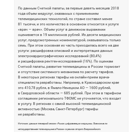
По данным Счетной палаты, за первые девять месяцев 2018
года объем медуслуг, оказанных с применением
телемедицинских технологий, по стране составил менее
81 тысячи, и это количество в основном относится к услуге
«врач — врач». Объем услуг в денежном выражении
оценивается в 19 миллионов рублей. Из десяти медицинских
услуг, предусмотренных номенклатурой, оказывалось только
семь. При этом основная их часть приходилась всего на две
услуги: расшифровка описаний и интерпретация данных
электрокардиографических исследований (80,4%)
и расшифровка рентген-исследований (16%). По оценкам
Счетной палаты, развитие телемедицины в России тормозит
и отсутствие системного механизма по расчету тарифов.
В некоторых регионах тарифы на онлайн-прием врача-
специалиста разработаны. Например, в Краснодарском крае
это 410,78 рубля, в Ямало-Ненецком АО — 1600 рублей,
в Свердловской области — 685 рублей. При этом в тарифном
соглашении регионального ТФОМС не уточняется, что входит
в услугу. В регионах с самой высокой телемедицинской
активностью (Москва, Санкт-Петербург) тарифы
не разработаны.
Источник: данные пленарной сессии «Рынок цифровизации медицины. Возможна ли
негосударственная телемедицина в России» в рамках второго Всероссийского