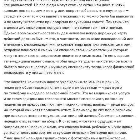
специальностей. Не все люди могут ехать за сотни или даже тысячи
километров на прием к врачу, или, напротив, бывает, что едут, и зря —
страшный симптом оказывается ложным, что можно было бы выяснить
и по месту жительства при вовремя полученном совете. Понятно, что
в целом дистанционная консультация не заменит личного приема.
Однако возможность составить для человека некую дорожную карту
действий должна быть — это, в частности, назначение исследований или
анализов с рекомендациями по конкретным диагностическим центрам,
отправка пациента к смежным специалистам, к компетенции которых
могут относиться описываемые пациентом симптомы. То есть сервис
телемедицины имеет смысл, чтобы люди из удаленных регионов могли
быстро получить доступ к нужному специалисту тогда, когда физической
возможности у них для этого нет.
Что касается конкретно нашего учреждения, то мы, как и раньше,
помогаем обратившимся к нам пациентам советами — чаще всего
по телефону, иногда по электронной почте. Это не медицинская услуга
и не телемедицина как таковая, это мнение специалиста, поскольку
пациенты не предоставляют нам никаких личных данных — лишь вопрос,
на который они хотят получить ответ. К примеру, до сих пор в регионах
при злокачественных опухолях щитовидной железы беременных женщин
нередко отправляют на аборт. К счастью, многие из будущих мам
вовремя связывались с нами, что спасало жизнь ребенка: мы уже давно
успешно проводим соответствующие операции без вреда для плода.
У нас даже была идея сделать стену с фотографиями детей, которые