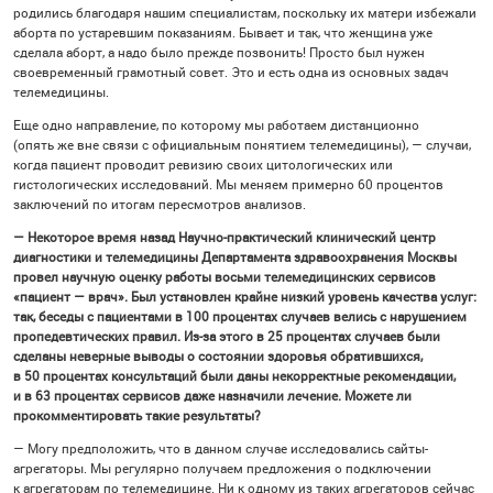
родились благодаря нашим специалистам, поскольку их матери избежали
аборта по устаревшим показаниям. Бывает и так, что женщина уже
сделала аборт, а надо было прежде позвонить! Просто был нужен
своевременный грамотный совет. Это и есть одна из основных задач
телемедицины.
Еще одно направление, по которому мы работаем дистанционно
(опять же вне связи с официальным понятием телемедицины), — случаи,
когда пациент проводит ревизию своих цитологических или
гистологических исследований. Мы меняем примерно 60 процентов
заключений по итогам пересмотров анализов.
— Некоторое время назад Научно-практический клинический центр
диагностики и телемедицины Департамента здравоохранения Москвы
провел научную оценку работы восьми телемедицинских сервисов
«пациент — врач». Был установлен крайне низкий уровень качества услуг:
так, беседы с пациентами в 100 процентах случаев велись с нарушением
пропедевтических правил. Из-за этого в 25 процентах случаев были
сделаны неверные выводы о состоянии здоровья обратившихся,
в 50 процентах консультаций были даны некорректные рекомендации,
и в 63 процентах сервисов даже назначили лечение. Можете ли
прокомментировать такие результаты?
— Могу предположить, что в данном случае исследовались сайты-
агрегаторы. Мы регулярно получаем предложения о подключении
к агрегаторам по телемедицине. Ни к одному из таких агрегаторов сейчас