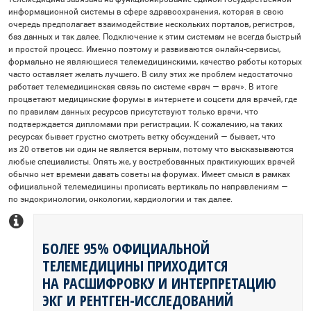
информационной системы в сфере здравоохранения, которая в свою
очередь предполагает взаимодействие нескольких порталов, регистров,
баз данных и так далее. Подключение к этим системам не всегда быстрый
и простой процесс. Именно поэтому и развиваются онлайн-сервисы,
формально не являющиеся телемедицинскими, качество работы которых
часто оставляет желать лучшего. В силу этих же проблем недостаточно
работает телемедицинская связь по системе «врач — врач». В итоге
процветают медицинские форумы в интернете и соцсети для врачей, где
по правилам данных ресурсов присутствуют только врачи, что
подтверждается дипломами при регистрации. К сожалению, на таких
ресурсах бывает грустно смотреть ветку обсуждений — бывает, что
из 20 ответов ни один не является верным, потому что высказываются
любые специалисты. Опять же, у востребованных практикующих врачей
обычно нет времени давать советы на форумах. Имеет смысл в рамках
официальной телемедицины прописать вертикаль по направлениям —
по эндокринологии, онкологии, кардиологии и так далее.
БОЛЕЕ 95% ОФИЦИАЛЬНОЙ
ТЕЛЕМЕДИЦИНЫ ПРИХОДИТСЯ
НА РАСШИФРОВКУ И ИНТЕРПРЕТАЦИЮ
ЭКГ И РЕНТГЕН-ИССЛЕДОВАНИЙ