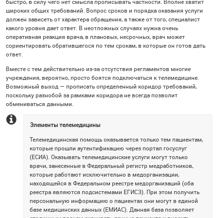
быстро, в силу чего нет смысла прописывать частности. Вполне хватит
широких общих требований. Вопрос сроков и порядка оказания услуги
должен зависеть от характера обращения, а также от того, специалист
какого уровня дает ответ. В неотложных случаях нужна очень
оперативная реакция врача, в плановых, несрочных, врач может
сориентировать обратившегося по тем срокам, в которые он готов дать
ответ.
Вместе с тем действительно из-за отсутствия регламентов многие
учреждения, вероятно, просто боятся подключаться к телемедицине.
Возможный выход — прописать определенный коридор требований,
поскольку разнобой за рамками коридора не всегда позволит
обмениваться данными.
Элементы телемедицины
Телемедицинская помощь оказывается только тем пациентам,
которые прошли аутентификацию через портал госуслуг
(ЕСИА). Оказывать телемедицинские услуги могут только
врачи, занесенные в Федеральный регистр медработников,
которые работают исключительно в медорганизации,
находящейся в Федеральном реестре медорганизаций (оба
реестра являются подсистемами ЕГИСЗ). При этом получить
персональную информацию о пациентах они могут в единой
базе медицинских данных (ЕМИАС). Данная база позволяет