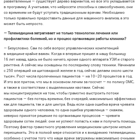
разветвленные — существует дерево вариантов, но все это укладывается
в программу. А учитывая, что нейросети способны к самообучению, они
со временем не будут уступать традиционным врачам. Необходимо
только правильно предоставить данные для машинного анализа, а это
может быть непросто.
— Телемедицина затрагивает не только технологии лечения или
профилактики болезней, но и процесс организации работы клиники?
— Безусловно. Сам по себе вопрос управленческих компетенций
в медицине крайне важен. Когда я впервые пришел в нашу больницу
16 лет назад, здесь не было ничего, кроме одного аппарата УЗИ и старого
рентгена. А сейчас мы оснащены по последнему слову техники. Начинали
с 250 операций на щитовидной железе в год, сейчас делаем около шести
тысяч. Рост числа пролеченных пациентов — на
10–20
процентов в год.
И это все притом, что мы в основном лечим за госсчет — по полису ОМС,
а также в соответствии с выделенными квотами. Сейчас
мы концентрируемся на том, чтобы грамотно выстроить потоки
пациентов — без потерь времени, без очередей, максимально эффективно
как для пациента, так и для центра. Ведь если одна ошибка врача чревата
здоровьем одного человека, то одна ошибка управленца — скажем,
неверно принятое решение по организации процессов — чревата
здоровьем сотен людей: они не успеют попасть к нам и получить помощь.
Поэтому фактор грамотного управления медицинским центром нельзя
переоценить. Это в полной мере относится и к внедрению телемедицины,
особенно с учетом того что наши врачи загружены максимально очными