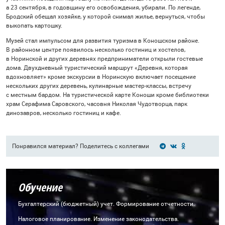
а 23 сентября, в годовщину его освобождения, убирали. По легенде,
Бродский обещал хозяйке, у которой снимал жилье, вернуться, чтобы
выкопать картошку.
Музей стал импульсом для развития туризма в Коношском районе.
В районном центре появилось несколько гостиниц и хостелов,
в Норинской и других деревнях предприниматели открыли гостевые
дома. Двухдневный туристический маршрут «Деревня, которая
вдохновляет» кроме экскурсии в Норинскую включает посещение
нескольких других деревень, кулинарные мастер-классы, встречу
с местным бардом. На туристической карте Коноши кроме библиотеки
храм Серафима Саровского, часовня Николая Чудотворца, парк
динозавров, несколько гостиниц и кафе.
Понравился материал? Поделитесь с коллегами
Обучение
Бухгалтерский (бюджетный) учет. Формирование отчетности.
Налоговое планирование. Изменение законодательства.