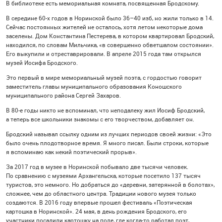
В библиотеке есть мемориальная комната, посвященная Бродскому.
В середине
60-х
годов в Норинской было
36–40 изб,
но жили только в 14.
Сейчас постоянных жителей не осталось, хотя летом некоторые дома
заселены. Дом Константина Пестерева, в котором квартировал Бродский,
находился, по словам Мильчика, «в совершенно обветшалом состоянии».
Его выкупили и отреставрировали. В апреле 2015 года там открылся
музей Иосифа Бродского.
Это первый в мире мемориальный музей поэта, с гордостью говорит
заместитель главы муниципального образования Коношского
муниципального района Сергей Захаров.
В
80-е
годы никто не вспоминал, что неподалеку жил Иосиф Бродский,
а теперь все школьники знакомы с его творчеством, добавляет он.
Бродский называл ссылку одним из лучших периодов своей жизни: «Это
было очень плодотворное время. Я много писал. Были строки, которые
я вспоминаю как некий поэтический прорыв».
За 2017 год в музее в Норинской побывало две тысячи человек.
По сравнению с музеями Архангельска, которые посетило 137 тысяч
туристов, это немного. Но добраться до «деревни, затерянной в болотах»,
сложнее, чем до областного центра. Традиции нового музея только
создаются. В 2016 году впервые прошел фестиваль «Поэтическая
картошка в Норинской». 24 мая, в день рождения Бродского, его
участники посадили картошку на поле, где когда-то работал поэт,