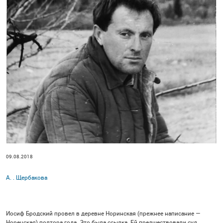
09.08.2018
А. . Щербакова
Иосиф Бродский провел в деревне Норинская (прежнее написание —
Норенская) полтора года. Это была ссылка. Ей предшествовали суд,