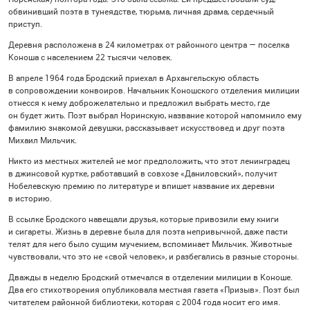
обвинивший поэта в тунеядстве, тюрьма, личная драма, сердечный
приступ.
Деревня расположена в 24 километрах от районного центра — поселка
Коноша с населением 22 тысячи человек.
В апреле 1964 года Бродский приехал в Архангельскую область
в сопровождении конвоиров. Начальник Коношского отделения милиции
отнесся к нему доброжелательно и предложил выбрать место, где
он будет жить. Поэт выбрал Норинскую, название которой напомнило ему
фамилию знакомой девушки, рассказывает искусствовед и друг поэта
Михаил Мильчик.
Никто из местных жителей не мог предположить, что этот ленинградец
в джинсовой куртке, работавший в совхозе «Даниловский», получит
Нобелевскую премию по литературе и впишет название их деревни
в историю.
В ссылке Бродского навещали друзья, которые привозили ему книги
и сигареты. Жизнь в деревне была для поэта непривычной, даже пасти
телят для него было сущим мучением, вспоминает Мильчик. Животные
чувствовали, что это не «свой человек», и разбегались в разные стороны.
Дважды в неделю Бродский отмечался в отделении милиции в Коноше.
Два его стихотворения опубликовала местная газета «Призыв». Поэт был
читателем районной библиотеки, которая с 2004 года носит его имя.